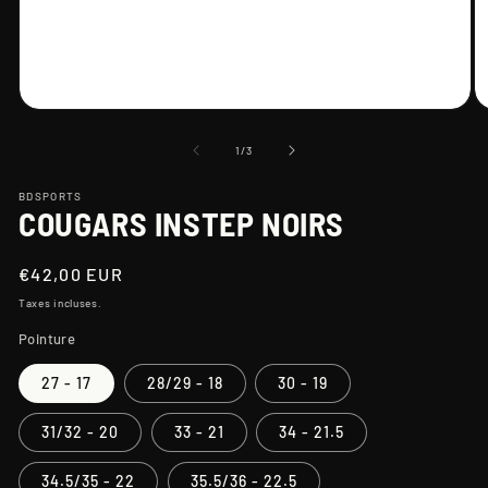
Ouvrir
Ou
le
le
média
m
de
1
/
3
1
2
dans
d
une
BDSPORTS
u
COUGARS INSTEP NOIRS
fenêtre
fe
modale
m
Prix
€42,00 EUR
habituel
Taxes incluses.
Pointure
27 - 17
28/29 - 18
30 - 19
31/32 - 20
33 - 21
34 - 21.5
34.5/35 - 22
35.5/36 - 22.5