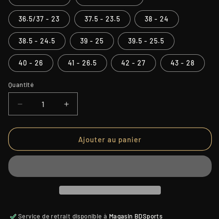
36.5/37 - 23
37.5 - 23.5
38 - 24
38.5 - 24.5
39 - 25
39.5 - 25.5
40 - 26
41 - 26.5
42 - 27
43 - 28
Quantité
Quantité
Réduire
Augmenter
la
la
quantité
quantité
de
de
Ajouter au panier
COUGARS
COUGARS
INSTEP
INSTEP
NOIRS
NOIRS
Service de retrait disponible à
Magasin BDSports