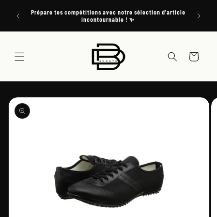
et
passer
e tenir
Prépare tes compétitions avec notre sélection d'article
au
s ✨
incontournable ! ✨
contenu
Panier
Passer aux
informations
produits