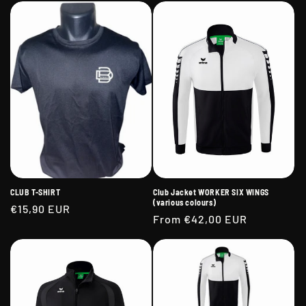
i
o
n
:
CLUB T-SHIRT
Club Jacket WORKER SIX WINGS
(various colours)
Regular
€15,90 EUR
Regular
From €42,00 EUR
price
price