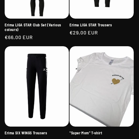
Erima LIGA STAR Club Set (Various
Erima LIGA STAR Trousers
colours)
Regular
€29,00 EUR
Regular
€66,00 EUR
price
price
Erima SIX WINGS Trousers
"Super Mom" T-shirt