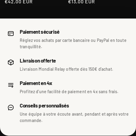
Regular
€42,00 EUR
Regular
€13,00 EUR
price
price
Paiement sécurisé
Réglez vos achats par carte bancaire ou PayPal en toute
tranquillité.
Livraison offerte
Livraison Mondial Relay offerte dès 150€ d’achat.
Paiement en 4x
Profitez d’une facilité de paiement en 4x sans frais.
Conseils personnalisés
Une équipe à votre écoute avant, pendant et après votre
commande.