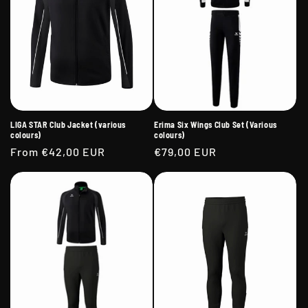
LIGA STAR Club Jacket (various
Erima Six Wings Club Set (Various
colours)
colours)
Regular
From €42,00 EUR
Regular
€79,00 EUR
price
price