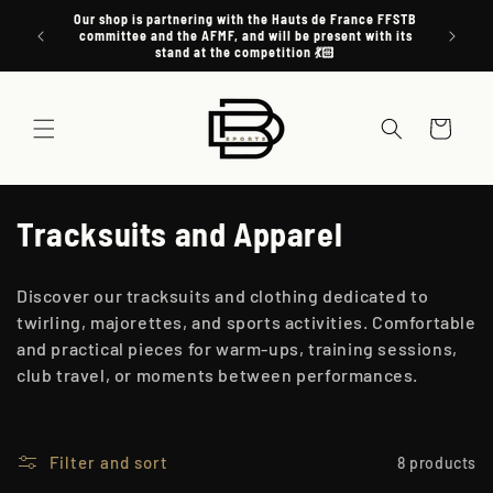
Skip to
20 août
Our shop is partnering with the Hauts de France FFSTB
Don't for
content
dront à
committee and the AFMF, and will be present with its
stand at the competition 💃🏻
Cart
C
Tracksuits and Apparel
o
Discover our tracksuits and clothing dedicated to
l
twirling, majorettes, and sports activities. Comfortable
and practical pieces for warm-ups, training sessions,
l
club travel, or moments between performances.
e
c
Filter and sort
8 products
t