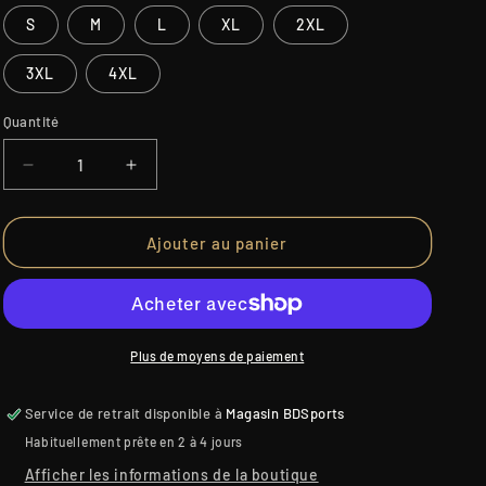
S
M
L
XL
2XL
3XL
4XL
Quantité
Quantité
Réduire
Augmenter
la
la
quantité
quantité
de
de
Ajouter au panier
COLLANT
COLLANT
ULTRA
ULTRA
BRILLANT
BRILLANT
PRIDANCE
PRIDANCE
Plus de moyens de paiement
Service de retrait disponible à
Magasin BDSports
Habituellement prête en 2 à 4 jours
Afficher les informations de la boutique