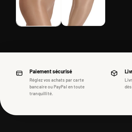
Paiement sécurisé
Liv
Réglez vos achats par carte
Liv
bancaire ou PayPal en toute
dès
tranquillité.