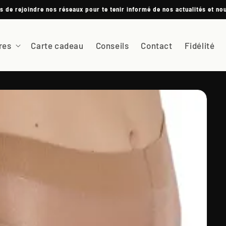
s de rejoindre nos réseaux pour te tenir informé de nos actualités et n
res
Carte cadeau
Conseils
Contact
Fidélité