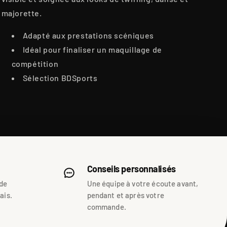
majorette.
Adapté aux prestations scéniques
Idéal pour finaliser un maquillage de
compétition
Sélection BDSports
Conseils personnalisés
 de
Une équipe à votre écoute avant,
ais.
pendant et après votre
commande.