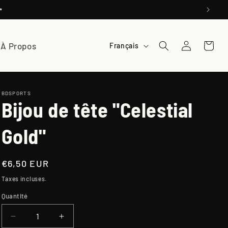
✨
L
À Propos
Connexion
Panier
Français
a
n
g
BDSPORTS
Bijou de tête "Celestial
u
e
Gold"
Prix
€6,50 EUR
habituel
Taxes incluses.
Quantité
Quantité
Réduire
Augmenter